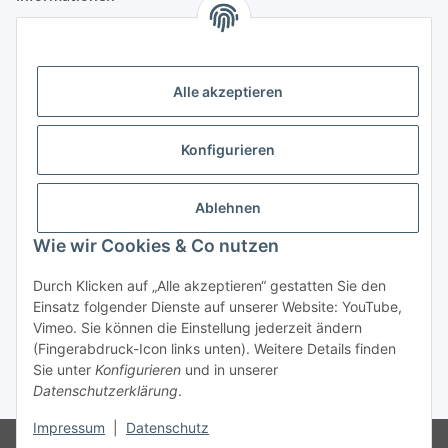
Gesetzliche Informationen
Alle akzeptieren
Anmelden
Alle mit
*
markierten Felder sind Pflichtfelder.
Konfigurieren
E-Mail-Adresse
Ablehnen
Passwort
Wie wir Cookies & Co nutzen
Anmelden
Durch Klicken auf „Alle akzeptieren“ gestatten Sie den
Einsatz folgender Dienste auf unserer Website: YouTube,
Passwort vergessen
Vimeo. Sie können die Einstellung jederzeit ändern
Neu hier?
Jetzt registrieren!
(Fingerabdruck-Icon links unten). Weitere Details finden
Sie unter
Konfigurieren
und in unserer
Datenschutzerklärung
.
* Alle Preise zzgl. gesetzlicher USt., zzgl.
Versand
Impressum
|
Datenschutz
Ausschließlich für Geschäftskunden. Kein Verkauf an Privatkunden.