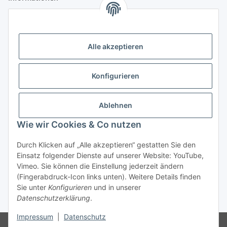
Gesetzliche Informationen
Alle akzeptieren
Anmelden
Alle mit
*
markierten Felder sind Pflichtfelder.
Konfigurieren
E-Mail-Adresse
Ablehnen
Passwort
Wie wir Cookies & Co nutzen
Anmelden
Durch Klicken auf „Alle akzeptieren“ gestatten Sie den
Einsatz folgender Dienste auf unserer Website: YouTube,
Passwort vergessen
Vimeo. Sie können die Einstellung jederzeit ändern
Neu hier?
Jetzt registrieren!
(Fingerabdruck-Icon links unten). Weitere Details finden
Sie unter
Konfigurieren
und in unserer
Datenschutzerklärung
.
* Alle Preise zzgl. gesetzlicher USt., zzgl.
Versand
Impressum
|
Datenschutz
Ausschließlich für Geschäftskunden. Kein Verkauf an Privatkunden.