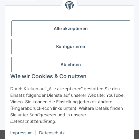
Gesetzliche Informationen
Alle akzeptieren
Anmelden
Alle mit
*
markierten Felder sind Pflichtfelder.
Konfigurieren
E-Mail-Adresse
Ablehnen
Passwort
Wie wir Cookies & Co nutzen
Anmelden
Durch Klicken auf „Alle akzeptieren“ gestatten Sie den
Einsatz folgender Dienste auf unserer Website: YouTube,
Passwort vergessen
Vimeo. Sie können die Einstellung jederzeit ändern
Neu hier?
Jetzt registrieren!
(Fingerabdruck-Icon links unten). Weitere Details finden
Sie unter
Konfigurieren
und in unserer
Datenschutzerklärung
.
* Alle Preise zzgl. gesetzlicher USt., zzgl.
Versand
Impressum
|
Datenschutz
Ausschließlich für Geschäftskunden. Kein Verkauf an Privatkunden.