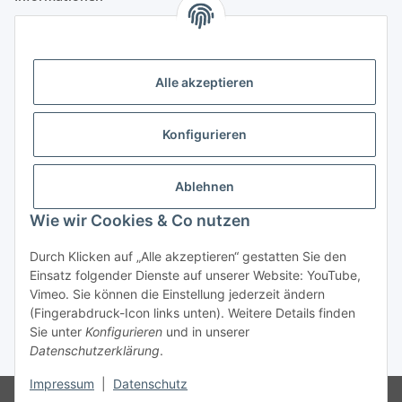
Gesetzliche Informationen
Alle akzeptieren
Anmelden
Alle mit
*
markierten Felder sind Pflichtfelder.
Konfigurieren
E-Mail-Adresse
Ablehnen
Passwort
Wie wir Cookies & Co nutzen
Anmelden
Durch Klicken auf „Alle akzeptieren“ gestatten Sie den
Einsatz folgender Dienste auf unserer Website: YouTube,
Passwort vergessen
Vimeo. Sie können die Einstellung jederzeit ändern
Neu hier?
Jetzt registrieren!
(Fingerabdruck-Icon links unten). Weitere Details finden
Sie unter
Konfigurieren
und in unserer
Datenschutzerklärung
.
* Alle Preise zzgl. gesetzlicher USt., zzgl.
Versand
Impressum
|
Datenschutz
Ausschließlich für Geschäftskunden. Kein Verkauf an Privatkunden.