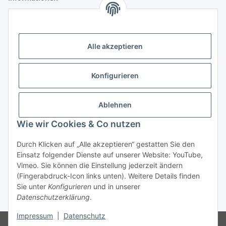
Gesetzliche Informationen
Alle akzeptieren
Anmelden
Alle mit
*
markierten Felder sind Pflichtfelder.
Konfigurieren
E-Mail-Adresse
Ablehnen
Passwort
Wie wir Cookies & Co nutzen
Anmelden
Durch Klicken auf „Alle akzeptieren“ gestatten Sie den
Einsatz folgender Dienste auf unserer Website: YouTube,
Passwort vergessen
Vimeo. Sie können die Einstellung jederzeit ändern
Neu hier?
Jetzt registrieren!
(Fingerabdruck-Icon links unten). Weitere Details finden
Sie unter
Konfigurieren
und in unserer
Datenschutzerklärung
.
* Alle Preise zzgl. gesetzlicher USt., zzgl.
Versand
Impressum
|
Datenschutz
Ausschließlich für Geschäftskunden. Kein Verkauf an Privatkunden.