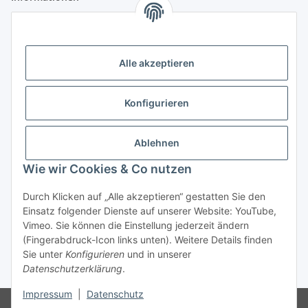
Gesetzliche Informationen
Alle akzeptieren
Anmelden
Alle mit
*
markierten Felder sind Pflichtfelder.
Konfigurieren
E-Mail-Adresse
Ablehnen
Passwort
Wie wir Cookies & Co nutzen
Anmelden
Durch Klicken auf „Alle akzeptieren“ gestatten Sie den
Einsatz folgender Dienste auf unserer Website: YouTube,
Passwort vergessen
Vimeo. Sie können die Einstellung jederzeit ändern
Neu hier?
Jetzt registrieren!
(Fingerabdruck-Icon links unten). Weitere Details finden
Sie unter
Konfigurieren
und in unserer
Datenschutzerklärung
.
* Alle Preise zzgl. gesetzlicher USt., zzgl.
Versand
Impressum
|
Datenschutz
Ausschließlich für Geschäftskunden. Kein Verkauf an Privatkunden.