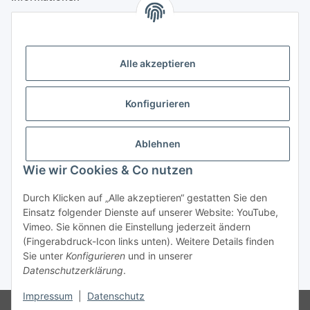
Gesetzliche Informationen
Alle akzeptieren
Anmelden
Alle mit
*
markierten Felder sind Pflichtfelder.
Konfigurieren
E-Mail-Adresse
Ablehnen
Passwort
Wie wir Cookies & Co nutzen
Anmelden
Durch Klicken auf „Alle akzeptieren“ gestatten Sie den
Einsatz folgender Dienste auf unserer Website: YouTube,
Passwort vergessen
Vimeo. Sie können die Einstellung jederzeit ändern
Neu hier?
Jetzt registrieren!
(Fingerabdruck-Icon links unten). Weitere Details finden
Sie unter
Konfigurieren
und in unserer
Datenschutzerklärung
.
* Alle Preise zzgl. gesetzlicher USt., zzgl.
Versand
Impressum
|
Datenschutz
Ausschließlich für Geschäftskunden. Kein Verkauf an Privatkunden.